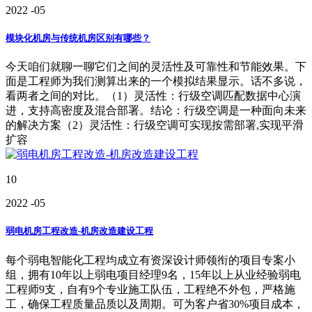
2022
-05
模块化机房与传统机房区别有哪些？
今天咱们就聊一聊它们之间的灵活性及可靠性和节能效果。下
面是工程师为我们测算出来的一个模拟结果显示。话不多说，
看两者之间的对比。（1）灵活性：行级空调匹配数据中心演
进，支持高密度及混合部署。结论：行级空调是一种面向未来
的解决方案（2）灵活性：行级空调可实现按需部署,实现平滑
扩容
10
2022
-05
弱电机房工程改造-机房改造建设工程
每个弱电智能化工程均成立有资深设计师领衔的项目专案小
组，拥有10年以上弱电项目经理9名，15年以上从业经验弱电
工程师9支，自有9个专业施工队伍，工程绝不外包，严格施
工，确保工程质量品质以及周期。可为客户省30%项目成本，