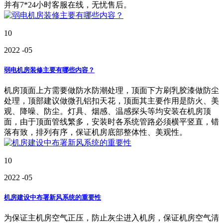
并有7*24小时客服在线，无忧售后。
10
2022
-05
弱电机房装修主要有哪些内容？
机房顶面上方需要做防水防潮处理，顶面下方刷乳胶漆做防尘
处理，顶部建议做微孔铝扣天花，顶面其主要作用是防火、美
观、降噪、防尘。灯具、烟感、温感探头等均安装在机房顶
面，由于顶面管线繁多，安装时各系统管路必须横平竖直，错
落有致，排列有序，保证机房底部整体性、美观性。
10
2022
-05
机房建设中布署新风系统的重要性
为保证主机房空气正压，防止灰尘进入机房，保证机房空气清