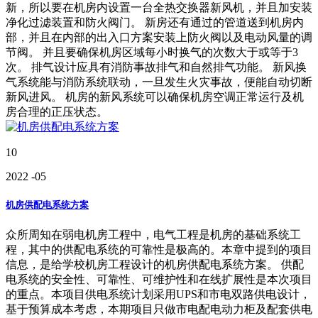
新，所以要在机房内设置一台全热交换器新风机，并且加安装
净化过滤装置和防火阀门。 新房还有通过的管道送到机房内
部，并且在内部的出入口方案安装上防火阀以及电动风量的调
节阀。 并且要确保机房区域每小时换气的次数大于或等于3
次。 排气设计应具有消防事故排气和自然排气功能。 新风换
气系统能与消防系统联动，一旦发生火灾事故，便能自动切断
新风进风。 机房的新风系统可以确保机房空调正常运行及机
房合理的正压状态。
10
2022
-05
机房供配电系统方案
众所周知在弱电机房工程中，电气工程是机房的基础系统工
程，其中的供配电系统的可靠性是极高的。本章中提到的项目
信息，是给学校机房工程设计的机房供配电系统方案。 供配
电系统的安全性、可靠性、可维护性和在线扩展性是本次项目
的重点。本项目供电系统计划采用UPS和市电双路供电设计，
基于预算成本考虑，本期项目只做市电配电动力柜及配套供电