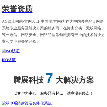
荣誉资质
AG线上网站·官网入口(中国)官方网站 作为中国领先的IT网络
系统专业服务及解决方案的服务商，在路由交换、无线网络、
统一通信、网络安全、网络管理等领域拥有专业的技术解决方
案和专业服务的经验。
ISO认证
7
腾展科技
大解决方案
以客户为中心、服务只有起点，满意没有终点！